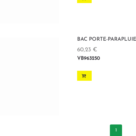
BAC PORTE-PARAPLUI
60,23 €
VB963250
1