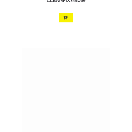
CLEANFIX742059