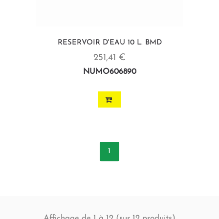
RESERVOIR D'EAU 10 L. BMD
251,41 €
NUMO606890
1
Affichage de 1 à 12 (sur
produits)
12