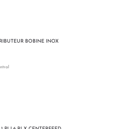
TRIBUTEUR BOBINE INOX
ntral
M 1 PLI 6 RLX CENTERFEED