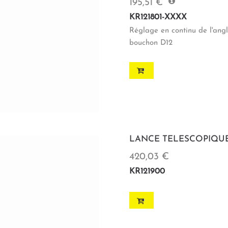
195,51 €
KR121801-XXXX
Réglage en continu de l'angl
bouchon D12
LANCE TELESCOPIQUE 
420,03 €
KR121900