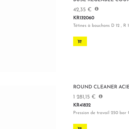
42,35 €
KR132060
Tétines à bouchons D 12 , R 1
ROUND CLEANER ACIER
1 281,15 €
KR41832
Pression de travail 250 bar 