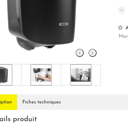
-
A
Marq
iption
Fiches techniques
ails produit