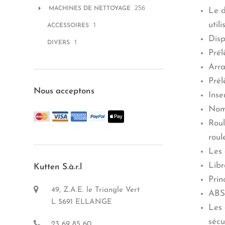
256
MACHINES DE NETTOYAGE
Le d
1
util
ACCESSOIRES
Disp
1
DIVERS
Prél
Arra
Prél
Nous acceptons
Inse
Nomb
Roul
roul
Les 
Libr
Kutten S.à.r.l
Prin
49, Z.A.E. le Triangle Vert
ABS 
L 5691 ELLANGE
Les 
sécu
23 69 85 60