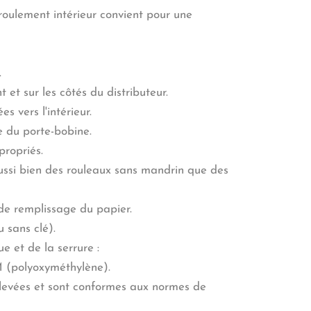
roulement intérieur convient pour une
.
et sur les côtés du distributeur.
 vers l'intérieur.
e du porte-bobine.
ropriés.
 aussi bien des rouleaux sans mandrin que des
de remplissage du papier.
u sans clé).
e et de la serrure :
M (polyoxyméthylène).
 élevées et sont conformes aux normes de