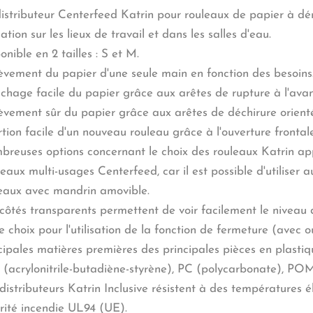
istributeur Centerfeed Katrin pour rouleaux de papier à dé
isation sur les lieux de travail et dans les salles d'eau.
onible en 2 tailles : S et M.
èvement du papier d'une seule main en fonction des besoins
chage facile du papier grâce aux arêtes de rupture à l'avant 
èvement sûr du papier grâce aux arêtes de déchirure orientées
rtion facile d'un nouveau rouleau grâce à l'ouverture frontal
reuses options concernant le choix des rouleaux Katrin app
eaux multi-usages Centerfeed, car il est possible d'utiliser
eaux avec mandrin amovible.
côtés transparents permettent de voir facilement le niveau 
e choix pour l'utilisation de la fonction de fermeture (avec o
cipales matières premières des principales pièces en plastiqu
(acrylonitrile-butadiène-styrène), PC (polycarbonate), PO
distributeurs Katrin Inclusive résistent à des températures
rité incendie UL94 (UE).