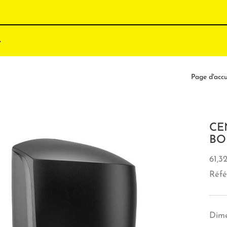
Page d'accu
CE
BO
61,3
Réfé
Dime