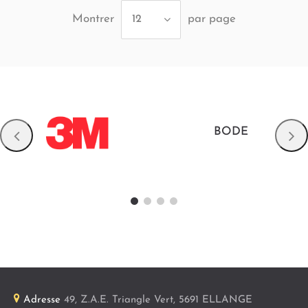
Montrer
par page
12
BODE
Adresse
49, Z.A.E. Triangle Vert
,
5691
ELLANGE