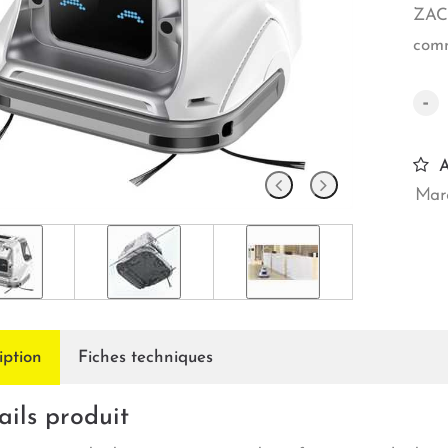
ZACO
comm
-
A
Marq
iption
Fiches techniques
ails produit