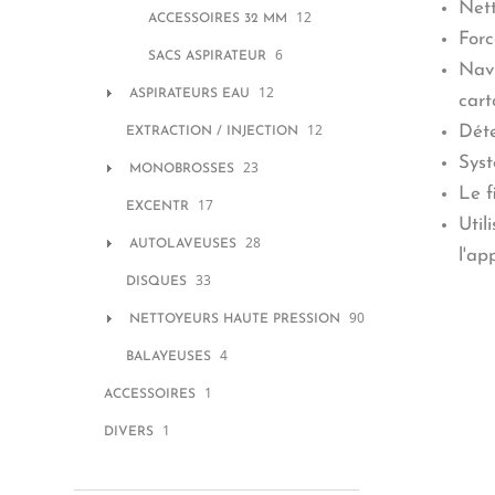
Nett
12
ACCESSOIRES 32 MM
Forc
6
SACS ASPIRATEUR
Navi
12
ASPIRATEURS EAU
cart
12
Déte
EXTRACTION / INJECTION
Syst
23
MONOBROSSES
Le f
17
EXCENTR
Util
28
AUTOLAVEUSES
l'ap
33
DISQUES
90
NETTOYEURS HAUTE PRESSION
4
BALAYEUSES
1
ACCESSOIRES
1
DIVERS