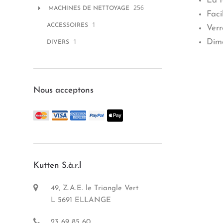
La f
256
MACHINES DE NETTOYAGE
Faci
1
ACCESSOIRES
Verr
1
Dime
DIVERS
Nous acceptons
Kutten S.à.r.l
49, Z.A.E. le Triangle Vert
L 5691 ELLANGE
23 69 85 60