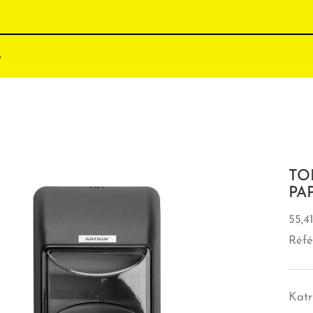
TO
PA
55,4
Réfé
Katr