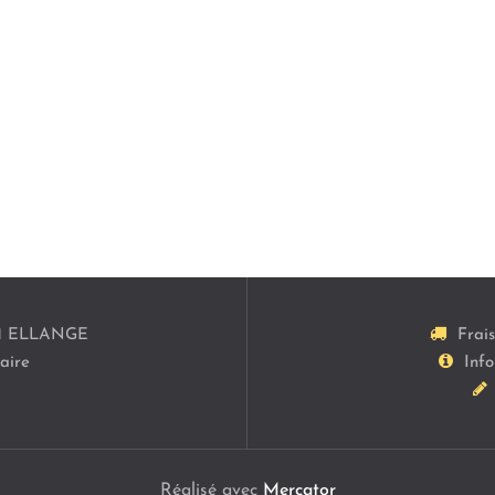
1
ELLANGE
Frai
aire
Info
Réalisé avec
Mercator