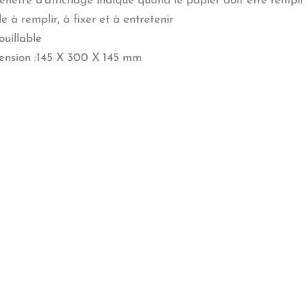
enêtre d’affichage indique quand le papier doit être rempli
le à remplir, à fixer et à entretenir
ouillable
nsion :145 X 300 X 145 mm