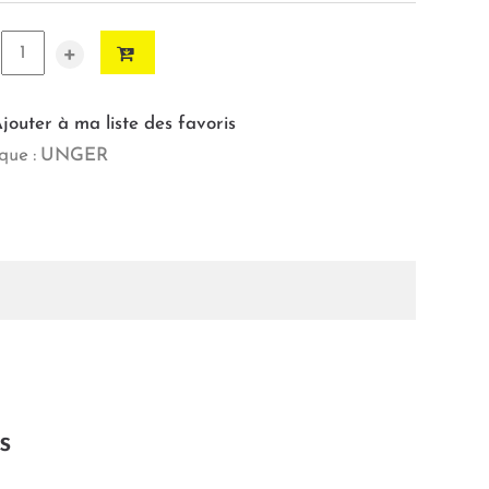
+
jouter à ma liste des favoris
ue :
UNGER
s