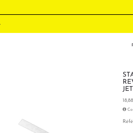
ST
RE
JE
18,8
Co
Réfé