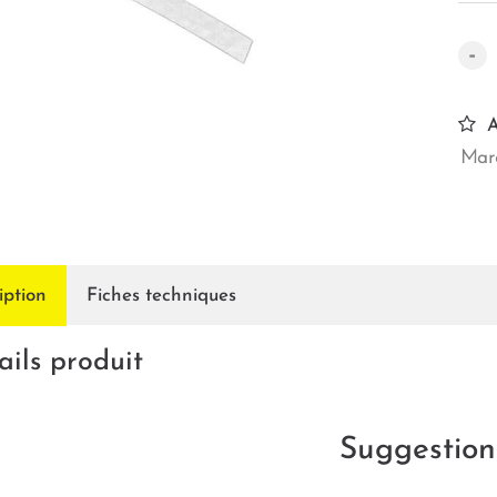
-
A
Marq
iption
Fiches techniques
ails produit
Suggestion