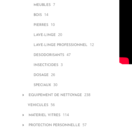
7
MEUBLES
14
BOIS
10
PIERRES
20
LAVE-LINGE
12
LAVE-LINGE PROFESSIONNEL
47
DESODORISANTS
3
INSECTICIDES
26
DOSAGE
30
SPECIAUX
238
EQUIPEMENT DE NETTOYAGE
56
VEHICULES
114
MATERIEL VITRES
57
PROTECTION PERSONNELLE