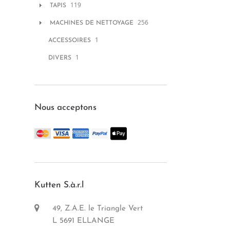
119
TAPIS
256
MACHINES DE NETTOYAGE
1
ACCESSOIRES
1
DIVERS
Nous acceptons
Kutten S.à.r.l
49, Z.A.E. le Triangle Vert
L 5691 ELLANGE