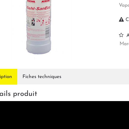
Vapo
C
A
Marq
iption
Fiches techniques
ails produit