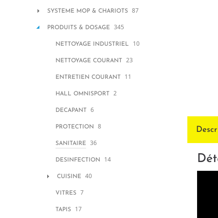
87
SYSTEME MOP & CHARIOTS
345
PRODUITS & DOSAGE
10
NETTOYAGE INDUSTRIEL
23
NETTOYAGE COURANT
11
ENTRETIEN COURANT
2
HALL OMNISPORT
6
DECAPANT
8
PROTECTION
Descr
36
SANITAIRE
Dét
14
DESINFECTION
40
CUISINE
7
VITRES
17
TAPIS