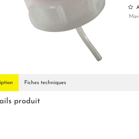
A
Marq
iption
Fiches techniques
ails produit