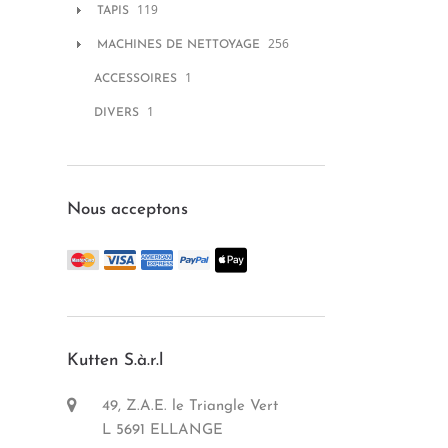
119
TAPIS
256
MACHINES DE NETTOYAGE
1
ACCESSOIRES
1
DIVERS
Nous acceptons
Kutten S.à.r.l
49, Z.A.E. le Triangle Vert
L 5691 ELLANGE