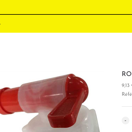
RO
9,13
Réfé
-