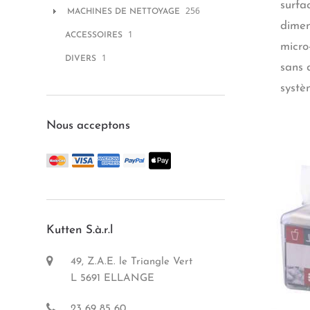
surfa
256
MACHINES DE NETTOYAGE
dimens
1
ACCESSOIRES
micro
1
DIVERS
sans 
systè
Nous acceptons
Kutten S.à.r.l
49, Z.A.E. le Triangle Vert
L 5691 ELLANGE
23 69 85 60