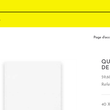
Page d'acc
QU
DE
59,6
Réfé
40 X