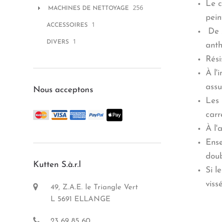
Le c
256
MACHINES DE NETTOYAGE
pein
1
ACCESSOIRES
De s
1
DIVERS
anth
Rési
À l'
assu
Nous acceptons
Les 
carr
À l'
Ense
doub
Kutten S.à.r.l
Si l
viss
49, Z.A.E. le Triangle Vert
L 5691 ELLANGE
23 69 85 60