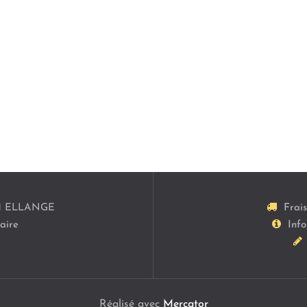
1
ELLANGE
Frai
aire
Info
Réalisé avec
Mercator