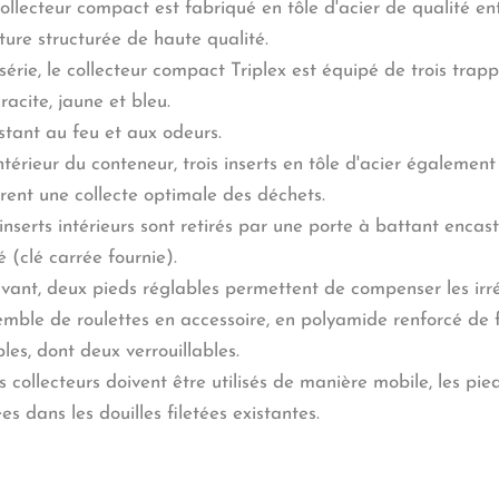
ollecteur compact est fabriqué en tôle d'acier de qualité e
ture structurée de haute qualité.
érie, le collecteur compact Triplex est équipé de trois trap
racite, jaune et bleu.
stant au feu et aux odeurs.
intérieur du conteneur, trois inserts en tôle d'acier également
rent une collecte optimale des déchets.
inserts intérieurs sont retirés par une porte à battant encast
é (clé carrée fournie).
avant, deux pieds réglables permettent de compenser les irré
mble de roulettes en accessoire, en polyamide renforcé de f
les, dont deux verrouillables.
es collecteurs doivent être utilisés de manière mobile, les pied
ées dans les douilles filetées existantes.