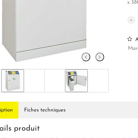
x 3
-
A
Marq
iption
Fiches techniques
ails produit