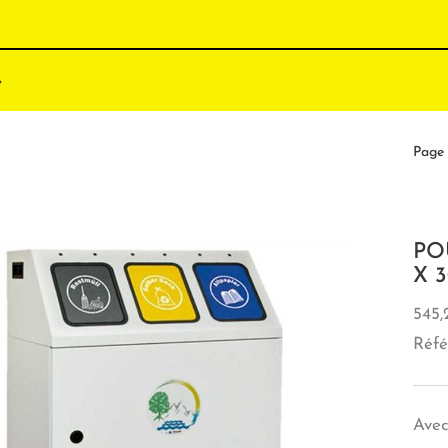
Page 
PO
X 
545,
Réfé
Avec