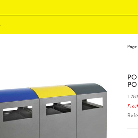
Page 
PO
PO
1 78
Proc
Réfé