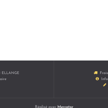
1
ELLANGE
Frai
aire
Info
Réalisé avec
Mercator