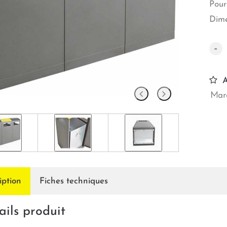
Pour
Dime
-
A
Marq
iption
Fiches techniques
ails produit