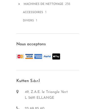
256
MACHINES DE NETTOYAGE
1
ACCESSOIRES
1
DIVERS
Nous acceptons
Kutten S.à.r.l
49, Z.A.E. le Triangle Vert
L 5691 ELLANGE
23 69 85 60