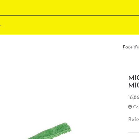
Page d'a
MI
MI
18,8
Co
Réfé