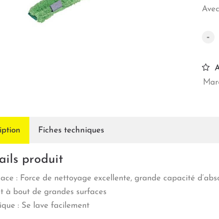
Avec
-
A
Marq
iption
Fiches techniques
ails produit
cace : Force de nettoyage excellente, grande capacité d‘abso
t à bout de grandes surfaces
ique : Se lave facilement