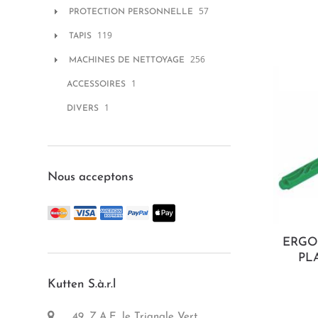
57
PROTECTION PERSONNELLE
119
TAPIS
256
MACHINES DE NETTOYAGE
1
ACCESSOIRES
1
DIVERS
Nous acceptons
ERGO
PL
Kutten S.à.r.l
49, Z.A.E. le Triangle Vert