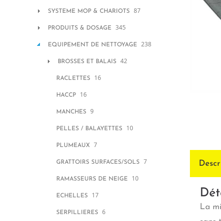
87
SYSTEME MOP & CHARIOTS
345
PRODUITS & DOSAGE
238
EQUIPEMENT DE NETTOYAGE
42
BROSSES ET BALAIS
16
RACLETTES
16
HACCP
9
MANCHES
10
PELLES / BALAYETTES
7
PLUMEAUX
7
GRATTOIRS SURFACES/SOLS
Descr
10
RAMASSEURS DE NEIGE
Dét
17
ECHELLES
La mi
6
SERPILLIERES