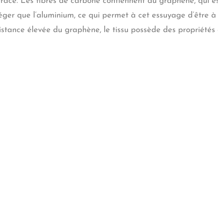
trace. Les fibres de carbone contiennent du graphène, qui est 
léger que l’aluminium, ce qui permet à cet essuyage d’être à
sistance élevée du graphène, le tissu possède des propriétés a