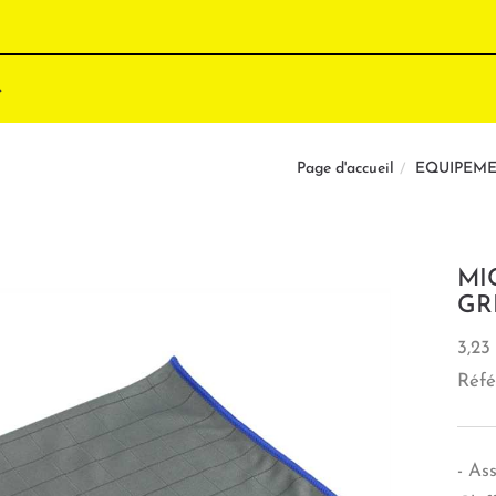
EQUIPEME
Page d'accueil
MI
GR
3,23
Réfé
- As