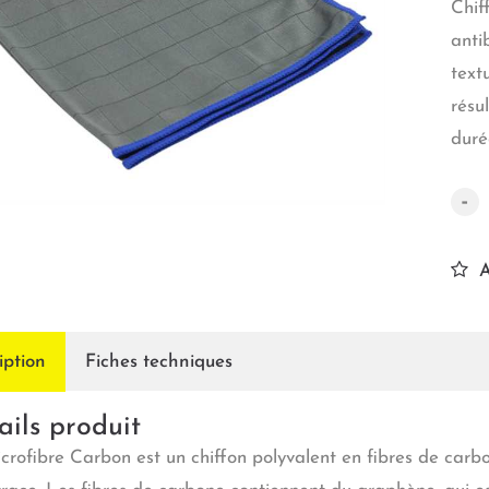
Chif
anti
text
résu
duré
-
A
iption
Fiches techniques
ails produit
crofibre Carbon est un chiffon polyvalent en fibres de carbon