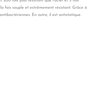
200 fois plus résistant que l’acier et 5 fois
 la fois souple et extrêmement résistant. Grâce à
ntibactériennes. En outre, il est antistatique.