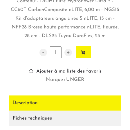
Contenu: - DIUH1 filtre HydroPower Ultra S -
CC60T CarbonComposite nLITE, 6,00 m - NGS15
Kit d'adaptateurs angulaires S nLITE, 15 cm -
NFF28 Brosse haute performance nLITE, fleurée,
28 cm - DLS25 Tuyau DuroFlex, 25 m
-
+
Ajouter à ma liste des favoris
Marque :
UNGER
Description
Fiches techniques