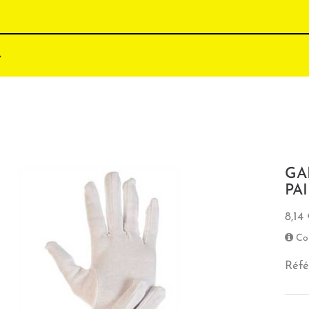
GA
PA
8,14
Co
Réfé