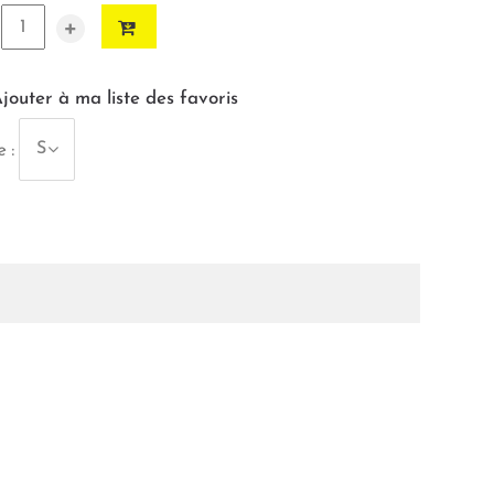
+
jouter à ma liste des favoris
S
e :