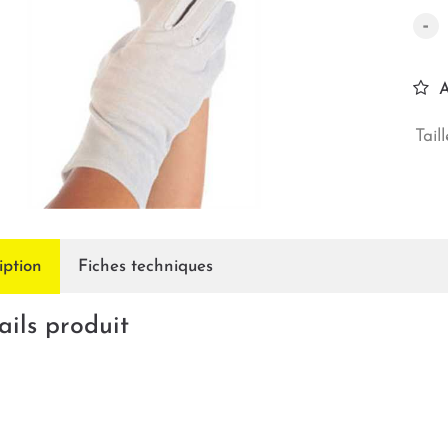
-
A
Taill
iption
Fiches techniques
ails produit