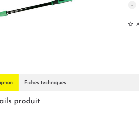
-
A
iption
Fiches techniques
ails produit