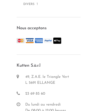
1
DIVERS
Nous acceptons
Kutten S.à.r.l
49, Z.A.E. le Triangle Vert
L 5691 ELLANGE
23 69 85 60
Du lundi au vendredi
De 08:00 à 12:00 heures