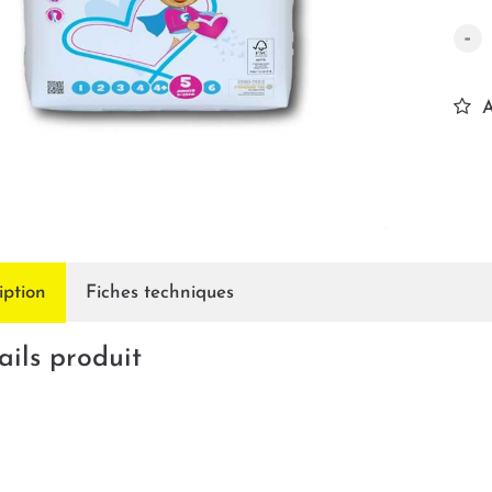
-
A
iption
Fiches techniques
ails produit