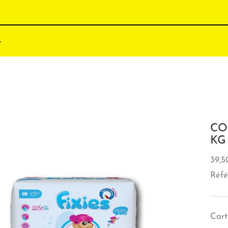
COU
KG
39,5
Réfé
Cart