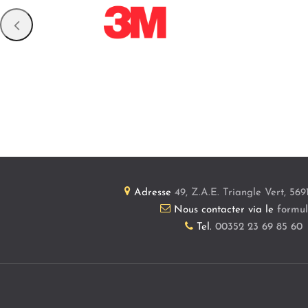
Adresse
49, Z.A.E. Triangle Vert
,
569
Nous contacter via le
formul
Tel.
00352 23 69 85 60