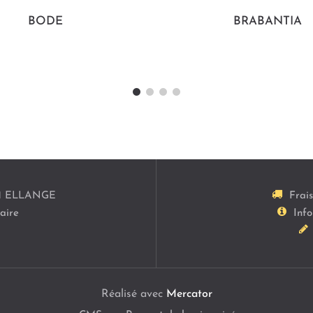
BODE
BRABANTIA
1
ELLANGE
Frai
aire
Info
Réalisé avec
Mercator