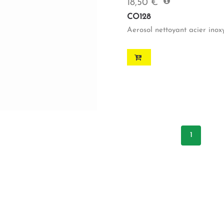
18,50 €
CO128
Aerosol nettoyant acier ino
1