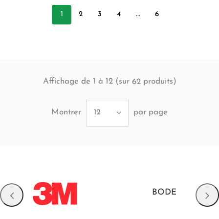
1
2
3
4
...
6
Affichage de 1 à 12 (sur
produits)
62
Montrer
par page
12
BODE